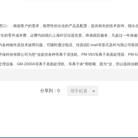
装进口），根据客户的需求，推荐性价比佳的产品及配置，提供相关的技术咨询，报出
产生的零件成本费、运费均由我们上海轩仪仪器负责。终身跟踪服务，凡超过一年保修
各种操作及技术故障问题，可随时通过电话、传真或E-mail等形式及时与我公司
环保科技有限公司为您*业提供各种
等离子清洗机
、
PM-V83等离子表面处理器
、
PM-
子处理设备
、
GM-2000A等离子表面处理机
，
等离子体*用喷嘴
、因为*业，所以值得信
分享到：
0
用手机看