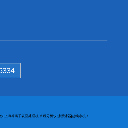
6334
仪
|
上海等离子
表面处
理机
|
水质
分析
仪
|
滤膜
滤器
|
超纯水机
！