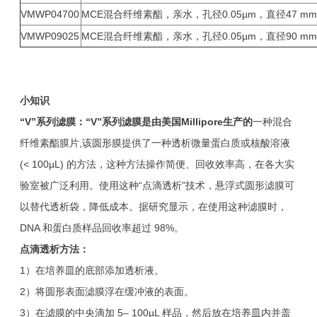
VMWP04700
MCE混合纤维素酯，亲水，孔径0.05µm，直径47 
VMWP09025
MCE混合纤维素酯，亲水，孔径0.05µm，直径90 
小知识
“V”系列滤膜：“V”系列滤膜是由美国Millipore生产的
一种混合
纤维素酯膜片,该圆形膜提供了一种透析微量蛋白质或核酸溶液
(< 100µL) 的方法，这种方法操作简便、回收效率高，在各大实
验室被广泛利用。使用这种“点滴透析”技术，悬浮式圆形滤膜可
以替代透析袋，降低成本。据研究显示，在使用这种滤膜时，
DNA 和蛋白质样品回收率超过 98%。
点滴透析方法：
1）在培养皿的底部添加透析液。
2）将圆形表面滤膜浮在缓冲液的表面。
3）在滤膜的中央滴加 5– 100µL 样品，然后放在培养皿内并盖