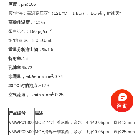
厚度，µm:
105
灭*方法：高温高压灭*（121 °C， 1 bar）、EO 或 γ 射线灭*
高操作温度，°C:
75
2
蛋白结合：150 µg/cm
细*内毒 素：8.0 EU/mL
重量分析溶出物，%:
1.5
折射率:
1.5
孔隙率 %:
72
2
水通量，mL/min x cm
:
0.74
23
°C 时的泡点:
≥17.6
2
空气流速，L/min x cm
:
0.25
产品编号
描述
VMWP01300
MCE混合纤维素酯，亲水，孔径0.05µm，直径13 
VMWP02500
MCE混合纤维素酯，亲水，孔径0.05µm，直径25 