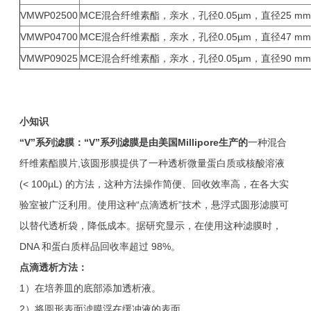
VMWP02500
MCE混合纤维素酯，亲水，孔径0.05µm，直径25 
VMWP04700
MCE混合纤维素酯，亲水，孔径0.05µm，直径47 
VMWP09025
MCE混合纤维素酯，亲水，孔径0.05µm，直径90 
小知识
“V”
系列滤膜：“V”系列滤膜是由美国Millipore生产的
一种混合
纤维素酯膜片,该圆形膜提供了一种透析微量蛋白质或核酸溶液
(< 100µL) 的方法，这种方法操作简便、回收效率高，在各大实
验室被广泛利用。使用这种“点滴透析”技术，悬浮式圆形滤膜可
以替代透析袋，降低成本。据研究显示，在使用这种滤膜时，
DNA 和蛋白质样品回收率超过 98%。
点滴透析方法：
1）在培养皿的底部添加透析液。
2）将圆形表面滤膜浮在缓冲液的表面。