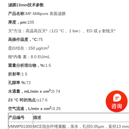
滤膜
13mm
技术参数
产品名称
:
MF-Millipore 表面滤膜
厚度，
µm:
105
灭*方法：高温高压灭*（121 °C， 1 bar）、EO 或 γ 射线灭*
高操作温度，
°C:
75
2
蛋白结合：150 µg/cm
细*内毒 素：8.0 EU/mL
重量分析溶出物，
%:
1.5
折射率
:
1.5
孔隙率
%:
72
2
水通量，
mL/min x cm
:
0.74
23 °C
时的泡点
:
≥17.6
2
空气流速，
L/min x cm
:
0.25
产品编号
描述
VMWP01300
MCE混合纤维素酯，亲水，孔径0.05µm，直径13 