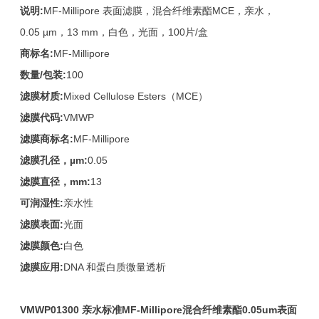
说明
:
MF-Millipore 表面滤膜，混合纤维素酯MCE，亲水，
0.05 µm，13 mm，白色，光面，100片/盒
商标名
:
MF-Millipore
数量
/
包装
:
100
滤膜材质
:
Mixed Cellulose Esters（MCE）
滤膜代码
:
VMWP
滤膜商标名
:
MF-Millipore
滤膜孔径，
µm:
0.05
滤膜直径，
mm:
13
可润湿性
:
亲水性
滤膜表面
:
光面
滤膜颜色
:
白色
滤膜应用
:
DNA 和蛋白质微量透析
VMWP01300
亲水
标准
MF-Millipore
混合纤维素酯
0.05um
表面