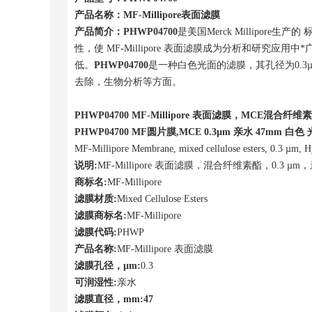
产品名称：
MF-Millipore
表面滤膜
产品简介：
PHWP04700
是美国Merck Millipore生
性，使 MF-Millipore 表面滤膜成为分析和研究应用中*广
低。
PHWP04700
是一种白色光面的滤膜，其孔径为0.3
去除，生物分析等方面。
PHWP04700
MF-Millipore
表面滤膜，
MCE
混合纤维素
PHWP04700
MF
圆片膜
,MCE 0.3µm
亲水
47mm
白色
MF-Millipore Membrane, mixed cellulose esters, 0.3 µm, H
说明
:
MF-Millipore 表面滤膜，混合纤维素酯，0.3 µ
商标名
:
MF-Millipore
滤膜材质
:
Mixed Cellulose Esters
滤膜商标名
:
MF-Millipore
滤膜代码
:
PHWP
产品名称
:
MF-Millipore 表面滤膜
滤膜孔径，
µm:
0.3
可润湿性
:
亲水
滤膜直径，
mm:47