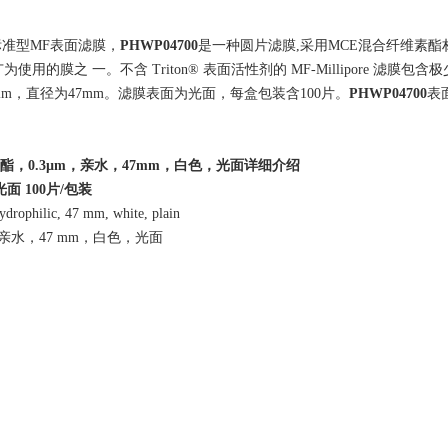
产的 标准型MF表面滤膜，
PHWP04700
是一种圆片滤膜,采用MCE混合纤维素
为使用的膜之 一。不含 Triton® 表面活性剂的 MF-Millipore 滤膜包含
µm，直径为47mm。滤膜表面为光面，每盒包装含100片。
PHWP04700
表
酯，
0.3µm
，亲水，47
mm
，白色，光面详细介绍
光面
100
片
/
包装
ydrophilic, 47 mm, white, plain
m，亲水，47 mm，白色，光面