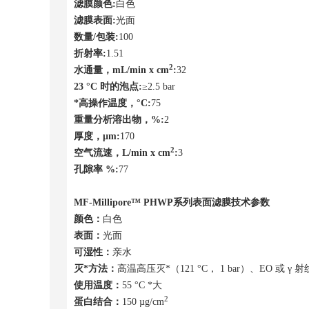
滤膜颜色
:
白色
滤膜表面
:
光面
数量
/
包装
:
100
折射率
:
1.51
2
水通量，
mL/min x cm
:
32
23 °C
时的泡点
:
≥2.5 bar
*高操作温度，
°C:
75
重量分析溶出物，
%:
2
厚度，
µm:
170
2
空气流速，
L/min x cm
:
3
孔隙率
%:
77
MF-Millipore™
PHWP
系列
表面滤膜技术参数
颜色：
白色
表面：
光面
可湿性：
亲水
灭*方法：
高温高压灭*（121 °C， 1 bar）、EO 或 γ 
使用温度：
55 °C *大
2
蛋白结合：
150 µg/cm