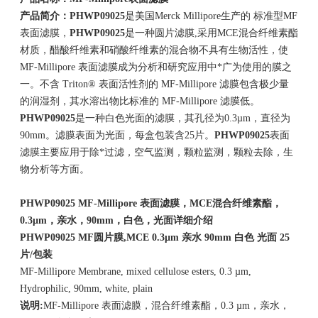
产品简介：
PHWP09025
是美国Merck Millipore生产的 标准型MF
表面滤膜，
PHWP09025
是一种圆片滤膜,采用MCE混合纤维素酯
材质，醋酸纤维素和硝酸纤维素的混合物不具有生物活性，使
MF-Millipore 表面滤膜成为分析和研究应用中*广为使用的膜之
一。不含 Triton® 表面活性剂的 MF-Millipore 滤膜包含极少量
的润湿剂，其水溶出物比标准的 MF-Millipore 滤膜低。
PHWP09025
是一种白色光面的滤膜，其孔径为0.3µm，直径为
90mm。滤膜表面为光面，每盒包装含25片。
PHWP09025
表面
滤膜主要应用于除*过滤，空气监测，颗粒监测，颗粒去除，生
物分析等方面。
PHWP09025
MF-Millipore
表面滤膜，
MCE
混合纤维素酯，
0.3µm
，亲水，90
mm
，白色，光面详细介绍
PHWP09025
MF
圆片膜
,MCE 0.3µm
亲水
90mm
白色
光面
25
片
/
包装
MF-Millipore Membrane, mixed cellulose esters, 0.3 µm,
Hydrophilic, 90mm, white, plain
说明
:
MF-Millipore 表面滤膜，混合纤维素酯，0.3 µm，亲水，