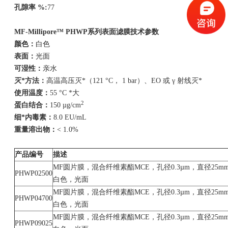
孔隙率
%:
77
MF-Millipore™
PHWP
系列
表面滤膜技术参数
颜色：
白色
表面：
光面
可湿性：
亲水
灭*方法：
高温高压灭*（121 °C， 1 bar）、EO 或 γ 射线灭*
使用温度：
55 °C *大
2
蛋白结合：
150 µg/cm
细*内毒素：
8.0 EU/mL
重量溶出物：
< 1.0%
产品编号
描述
MF圆片膜，混合纤维素酯MCE，孔径0.3µm，直径25m
PHWP02500
白色，光面
MF圆片膜，混合纤维素酯MCE，孔径0.3µm，直径25m
PHWP04700
白色，光面
MF圆片膜，混合纤维素酯MCE，孔径0.3µm，直径25m
PHWP09025