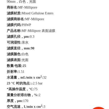
90mm，白色，光面
商标名
:
MF-Millipore
滤膜材质
:
Mixed Cellulose Esters
滤膜商标名
:
MF-Millipore
滤膜代码
:
PHWP
产品名称
:
MF-Millipore 表面滤膜
滤膜孔径，
µm:
0.3
可润湿性
:
亲水
滤膜直径，
mm:90
滤膜颜色
:
白色
滤膜表面
:
光面
数量
/
包装
:25
折射率
:
1.51
2
水通量，
mL/min x cm
:
32
23 °C
时的泡点
:
≥2.5 bar
*高操作温度，
°C:
75
重量分析溶出物，
%:
2
厚度，
µm:
170
2
空气流速，
L/min x cm
:
3