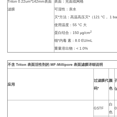
表面：光面或网格
可湿性：亲水
灭*方法：高温高压灭*（121 °C， 1 ba
使用温度：55 °C 大
2
蛋白结合：150 µg/cm
细*内毒 素：8.0 EU/mL
重量溶出物：< 1.0%
不含 Triton 表面活性剂的 MF-Millipore 表面滤膜详细说明
过滤膜代
颜
应用
码*
色
(
白
GSTF
0
色