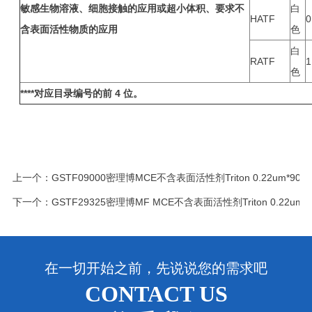
敏感生物溶液、细胞接触的应用或超小体积、要求不
白
HATF
0
含表面活性物质的应用
色
白
RATF
1
色
****
对应目录编号的前 4 位。
上一个：
GSTF09000密理博MCE不含表面活性剂Triton 0.22um*9
下一个：
GSTF29325密理博MF MCE不含表面活性剂Triton 0.22um
在一切开始之前，先说说您的需求吧
CONTACT US