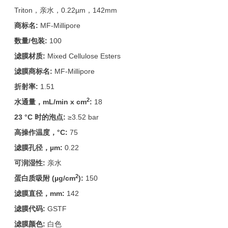
Triton，亲水，0.22µm，142mm
商标名:
MF-Millipore
数量/包装:
100
滤膜材质:
Mixed Cellulose Esters
滤膜商标名:
MF-Millipore
折射率:
1.51
2
水通量，mL/min x cm
:
18
23 °C
时的泡点:
≥3.52 bar
高操作温度，°C:
75
滤膜孔径，µm:
0.22
可润湿性:
亲水
2
蛋白质吸附 (µg/cm
):
150
滤膜直径，mm:
142
滤膜代码:
GSTF
滤膜颜色:
白色