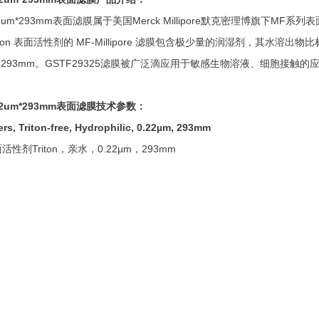
0.22um*293mm表面滤膜属于美国Merck Millipore默克密理博旗下M
n 表面活性剂的 MF-Millipore 滤膜包含极少量的润湿剂，其水溶出物比标准的
径293mm。GSTF29325滤膜被广泛滴应用于敏感生物溶液、细胞接
.22um*293mm表面滤膜技术参数：
ers, Triton-free, Hydrophilic, 0.22µm, 293mm
活性剂Triton，亲水，0.22µm，293mm