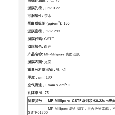
高操作温度，°C:
75
滤膜孔径，µm:
0.22
可润湿性:
亲水
2
蛋白质吸附 (µg/cm
):
150
滤膜直径，mm:
293
滤膜代码:
GSTF
滤膜颜色:
白色
产品名称:
MF-Millipore 表面滤膜
滤膜表面:
光面
重量分析溶出物，%:
<2
厚度，µm:
180
2
空气流速，L/min x cm
:
2
孔隙率 %:
75
滤膜货号
MF-Millipore GSTF
系列亲水0.22um
MF-Millipore 表面滤膜，混合纤维素酯，
GSTF01300