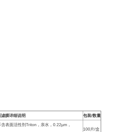
表面滤膜详细说明
包装/数量
不含表面活性剂Triton，亲水，0.22µm，
100片/盒