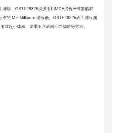
F系列表面滤膜，GSTF29325滤膜采用MCE混合纤维素酯材
 MF-Millipore 滤膜低。GSTF29325表面滤膜属
触的应用或超小体积、要求不含表面活性物质等方面。