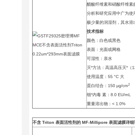
醋酸纤维素和硝酸纤维素的混
分析和研究应用中广为使用的膜。
极少量的润湿剂，其水溶出物比
技术指标
颜色：白色或黑色
表面：光面或网格
可湿性：亲水
灭*方法：高温高压灭*（121 
使用温度：55 °C 大
2
蛋白结合：150 µg/cm
细*内毒 素：8.0 EU/mL
重量溶出物：< 1.0%
不含 Triton 表面活性剂的 MF-Millipore 表面滤膜详