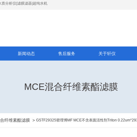
水质分析仪|滤膜滤器|超纯水机
新闻动态
售后服务
关于轩仪
MCE混合纤维素酯滤膜
混合纤维素酯滤膜
>
GSTF29325密理博MF MCE不含表面活性剂Triton 0.22um*