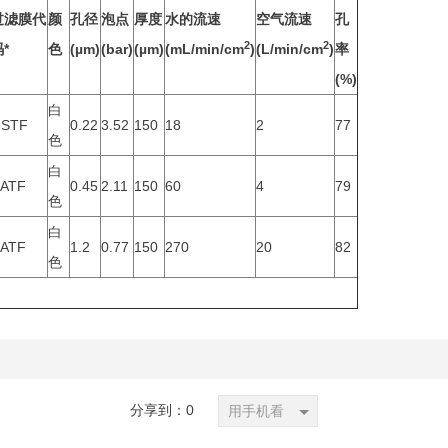
过滤膜代
颜
孔径
泡点
厚度
水的流速
空气流速
孔
2
2
*
色
(µm)
(bar)
(µm)
(mL/min/cm
)
(L/min/cm
)
率
(%)
白
STF
0.22
3.52
150
18
2
77
色
白
ATF
0.45
2.11
150
60
4
79
色
白
ATF
1.2
0.77
150
270
20
82
色
分享到：
0
用手机看