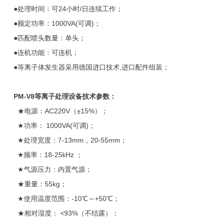
●处理时间：可24小时/日连续工作；
●额定功率：1000VA(可调)；
●匹配喷头数量：单头；
●连机功能：可连机；
●等离子体发生器采用德国进口技术,进口配件组装；
PM-V8
等离子处理设备技术参数：
★电源：AC220V（±15%）；
★功率： 1000VA(可调)；
★处理宽度：7-13mm，20-55mm；
★频率：18-25kHz ；
★气源压力：内置气源；
★重量：55kg；
★使用温度范围：-10℃～+50℃；
★相对湿度： <93%（不结露）；