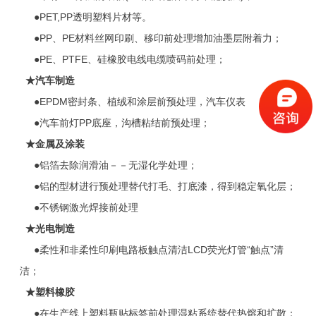
●PET,PP透明塑料片材等。
●PP、PE材料丝网印刷、移印前处理增加油墨层附着力；
●PE、PTFE、硅橡胶电线电缆喷码前处理；
★汽车制造
●EPDM密封条、植绒和涂层前预处理，汽车仪表
●汽车前灯PP底座，沟槽粘结前预处理；
★
金属及涂装
●铝箔去除润滑油－－无湿化学处理；
●铝的型材进行预处理替代打毛、打底漆，得到稳定氧化层；
●不锈钢激光焊接前处理
★
光电制造
●柔性和非柔性印刷电路板触点清洁LCD荧光灯管“触点”清
洁；
★
塑料橡胶
●在生产线上塑料瓶贴标签前处理湿粘系统替代热熔和扩散；