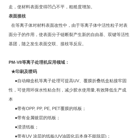
走，使材料表面变得凹凸不平，粗糙度增加。
表面接枝
在等离子体对材料表面改性中，由于等离子体中活性粒子对表
面分子的作用，使表面分子链断裂产生新的自由基、双键等活性
基团，随之发生表面交联、接枝等反应。
PM-V8
等离子处理机应用领域：
★
印刷及喷码
●自动糊盒机等离子处理可提高UV、覆膜折叠纸盒粘接牢固
性，可使用环保水性粘合剂，减少胶水使用量,有效降低生产成
本
●带有OPP, PP, PE, PET覆膜的纸板；
●带有金属镀层的纸板；
●浸渍纸板；
●带有UV 涂层的纸板(UV油固化后本身不能脱层)；