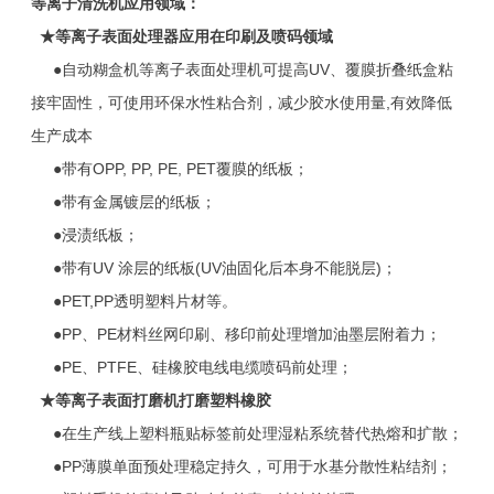
等离子清洗机应用领域：
★
等离子表面处理器应用在印刷及喷码领域
●自动糊盒机等离子表面处理机可提高UV、覆膜折叠纸盒粘
接牢固性，可使用环保水性粘合剂，减少胶水使用量,有效降低
生产成本
●带有OPP, PP, PE, PET覆膜的纸板；
●带有金属镀层的纸板；
●浸渍纸板；
●带有UV 涂层的纸板(UV油固化后本身不能脱层)；
●PET,PP透明塑料片材等。
●PP、PE材料丝网印刷、移印前处理增加油墨层附着力；
●PE、PTFE、硅橡胶电线电缆喷码前处理；
★
等离子表面打磨机打磨塑料橡胶
●在生产线上塑料瓶贴标签前处理湿粘系统替代热熔和扩散；
●PP薄膜单面预处理稳定持久，可用于水基分散性粘结剂；