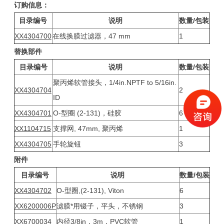
订购信息：
目录编号
说明
数量/包装
XX4304700
在线换膜过滤器，47 mm
1
替换部件
目录编号
说明
数量/包装
聚丙烯软管接头，1/4in.NPTF to 5/16in.
XX4304704
2
ID
XX4304701
O-型圈 (2-131)，硅胶
6
XX1104715
支撑网, 47mm, 聚丙烯
1
XX4304705
手轮旋钮
3
附件
目录编号
说明
数量/包装
XX4304702
O-型圈,(2-131), Viton
6
XX6200006P
滤膜*用镊子，平头，不锈钢
3
XX6700034
内径3/8in，3m，PVC软管
1