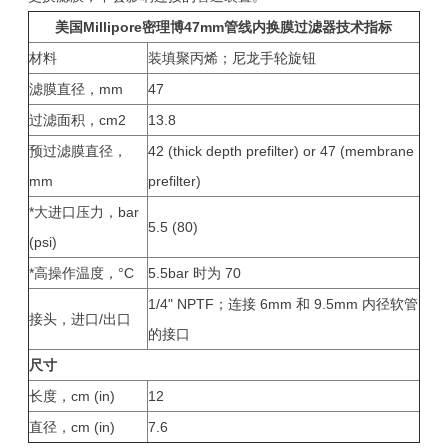
美国Millipore密理博47mm管线内换膜过滤器
技术指标
材料
装填聚丙烯；尼龙手轮旋钮
滤膜直径，mm
47
过滤面积，cm2
13.8
预过滤膜直径，
42 (thick depth prefilter) or 47 (membrane
mm
prefilter)
*大进口压力，bar
5.5 (80)
(psi)
*高操作温度，°C
5.5bar 时为 70
1/4" NPTF；连接 6mm 和 9.5mm 内径软管
接头，进口/出口
的接口
尺寸
长度，cm (in)
12
直径，cm (in)
7.6