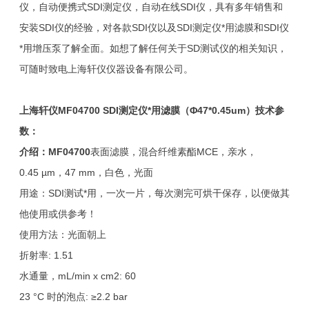
仪，自动便携式SDI测定仪，自动在线SDI仪，具有多年销售和
安装SDI仪的经验，对各款SDI仪以及SDI测定仪*用滤膜和SDI仪
*用增压泵了解全面。如想了解任何关于SD测试仪的相关知识，
可随时致电上海轩仪仪器设备有限公司。
上海轩仪
MF04700
SDI
测定仪*用滤膜（Φ
47*0.45um
）技术参
数：
介绍：
MF04700
表面滤膜，混合纤维素酯MCE，亲水，
0.45 µm，47 mm，白色，光面
用途：SDI测试*用，一次一片，每次测完可烘干保存，以便做其
他使用或供参考！
使用方法：光面朝上
折射率: 1.51
水通量，mL/min x cm2: 60
23 °C 时的泡点: ≥2.2 bar