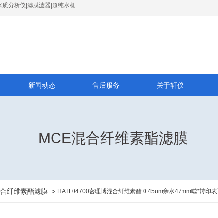
水质分析仪|滤膜滤器|超纯水机
新闻动态
售后服务
关于轩仪
MCE混合纤维素酯滤膜
混合纤维素酯滤膜
>
HATF04700密理博混合纤维素酯 0.45um亲水47mm噬*转印