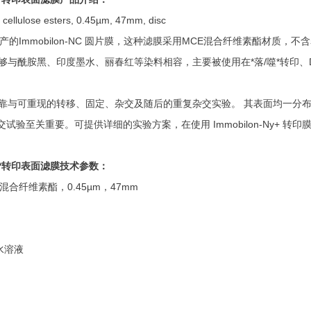
cellulose esters, 0.45µm, 47mm, disc
下剩下生产的Immobilon-NC 圆片膜，这种滤膜采用MCE混合纤维素酯材质，不
能够与酰胺黑、印度墨水、丽春红等染料相容，主要被使用在*落/噬*转印、Dot/
，适合于可靠与可重现的转移、固定、杂交及随后的重复杂交实验。 其表面均
至关重要。可提供详细的实验方案，在使用 Immobilon-Ny+ 转
*转印
表面滤膜
技术参数：
n，混合纤维素酯，0.45µm，47mm
化水溶液