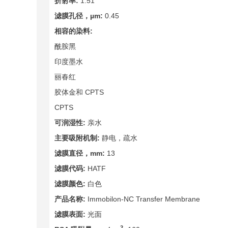
折射率:
1.51
滤膜孔径，µm:
0.45
相容的染料:
酰胺黑
印度墨水
丽春红
胶体金和 CPTS
CPTS
可润湿性:
亲水
主要吸附机制:
静电，疏水
滤膜直径，mm:
13
滤膜代码:
HATF
滤膜颜色:
白色
产品名称:
Immobilon-NC Transfer Membrane
滤膜表面:
光面
2