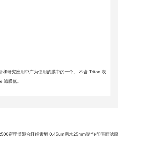
析和研究应用中广为使用的膜中的一个。 不含 Triton 表
re 滤膜低。
02500密理博混合纤维素酯 0.45um亲水25mm噬*转印表面滤膜