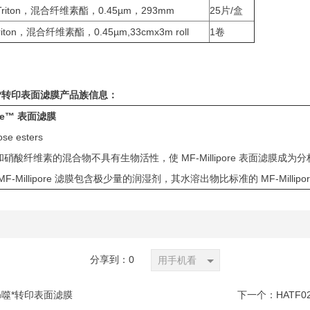
Triton，混合纤维素酯，0.45µm，293mm
25片/盒
iton，混合纤维素酯，0.45µm,33cmx3m roll
1卷
*转印
表面滤膜
产品族信息：
ore™
表面滤膜
ose esters
硝酸纤维素的混合物不具有生物活性，使 MF-Millipore 表面滤膜成为分
F-Millipore 滤膜包含极少量的润湿剂，其水溶出物比标准的 MF-Millipo
分享到：
0
用手机看
mm噬*转印表面滤膜
下一个：
HATF