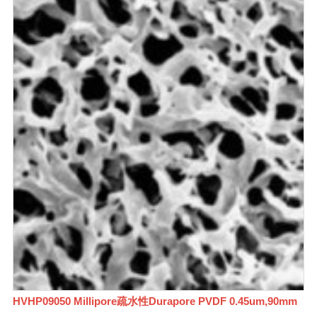
HVHP09050 Millipore疏水性Durapore PVDF 0.45um,90mm