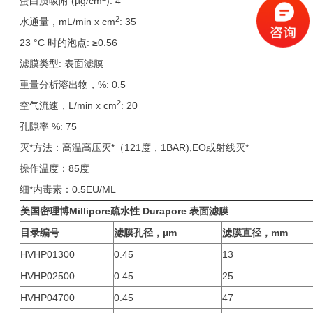
蛋白质吸附 (µg/cm
): 4
2
水通量，mL/min x cm
: 35
23 °C 时的泡点: ≥0.56
滤膜类型: 表面滤膜
重量分析溶出物，%: 0.5
2
空气流速，L/min x cm
: 20
孔隙率 %: 75
灭*方法：高温高压灭*（121度，1BAR),EO或射线灭*
操作温度：85度
细*内毒素：0.5EU/ML
美国密理博Millipore疏水性 Durapore 表面滤膜
目录编号
滤膜孔径，µm
滤膜直径，mm
HVHP01300
0.45
13
HVHP02500
0.45
25
HVHP04700
0.45
47