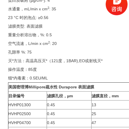
蛋白质吸附 (µg/cm
): 4
2
水通量，mL/min x cm
: 35
23 °C 时的泡点: ≥0.56
滤膜类型: 表面滤膜
重量分析溶出物，%: 0.5
2
空气流速，L/min x cm
: 20
孔隙率 %: 75
灭*方法：高温高压灭*（121度，1BAR),EO或射线灭*
操作温度：85度
细*内毒素：0.5EU/ML
美国密理博Millipore疏水性 Durapore 表面滤膜
目录编号
滤膜孔径，µm
滤膜直径，mm
HVHP01300
0.45
13
HVHP02500
0.45
25
HVHP04700
0.45
47