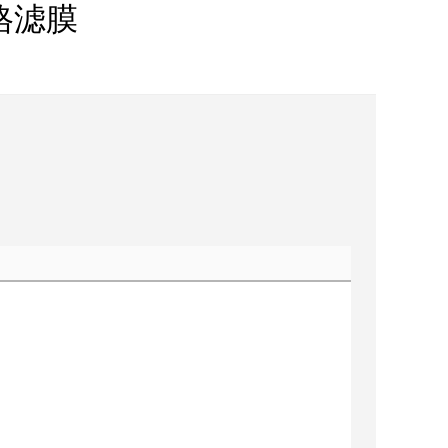
龙网格滤膜