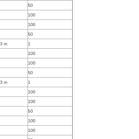
50
100
100
50
 3 m
1
100
100
50
 3 m
1
100
100
50
100
100