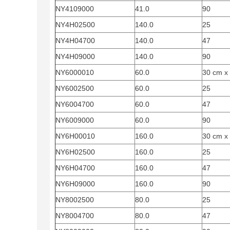
NY4109000
41.0
90
NY4H02500
140.0
25
NY4H04700
140.0
47
NY4H09000
140.0
90
NY6000010
60.0
30 cm x
NY6002500
60.0
25
NY6004700
60.0
47
NY6009000
60.0
90
NY6H00010
160.0
30 cm x
NY6H02500
160.0
25
NY6H04700
160.0
47
NY6H09000
160.0
90
NY8002500
80.0
25
NY8004700
80.0
47