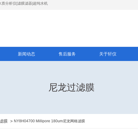
水质分析仪|滤膜滤器|超纯水机
新闻动态
售后服务
关于轩仪
尼龙过滤膜
滤膜
>
NY8H04700 Millipore 180um尼龙网格滤膜