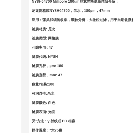
NY8H04700 Millipore 180um
尼龙网格滤膜
详细介绍：
尼龙网格膜NY8H04700，亲水，180µm，47mm
应用：藻类和细胞收集，颗粒分析，大微粒过滤，用于自动化微
滤膜材质: 尼龙
滤膜类型: 网格膜
孔隙率 %: 47
滤膜代码: NY8H
滤膜孔径，µm: 180
滤膜直径，mm: 47
数量/包装:100
可润湿性:亲水
滤膜颜色: 白色
滤膜表面: 光面
灭*方法：γ 射线或 EO 相容
操作温度：*大75度