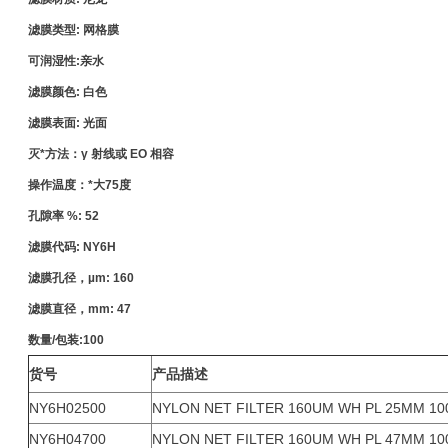
滤膜类型: 网格膜
可润湿性:亲水
滤膜颜色: 白色
滤膜表面: 光面
灭*方法：γ 射线或 EO 相容
操作温度：*大75度
孔隙率 %: 52
滤膜代码: NY6H
滤膜孔径，µm: 160
滤膜直径，mm: 47
数量/包装:100
货号
产品描述
NY6H02500
NYLON NET FILTER 160UM WH PL 25MM 10
NY6H04700
NYLON NET FILTER 160UM WH PL 47MM 10