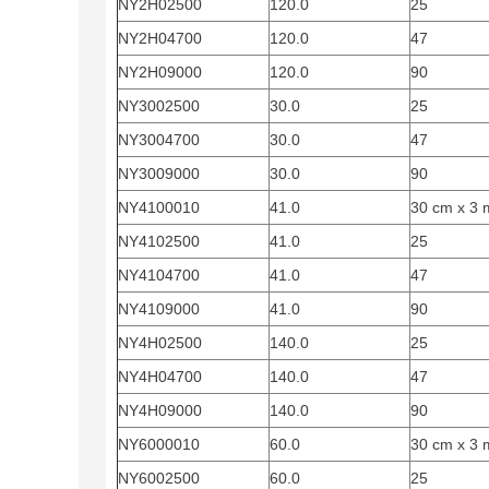
NY2H02500
120.0
25
NY2H04700
120.0
47
NY2H09000
120.0
90
NY3002500
30.0
25
NY3004700
30.0
47
NY3009000
30.0
90
NY4100010
41.0
30 cm x 3 
NY4102500
41.0
25
NY4104700
41.0
47
NY4109000
41.0
90
NY4H02500
140.0
25
NY4H04700
140.0
47
NY4H09000
140.0
90
NY6000010
60.0
30 cm x 3 
NY6002500
60.0
25