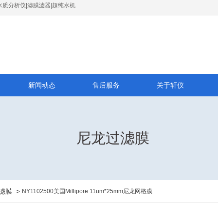
水质分析仪|滤膜滤器|超纯水机
新闻动态
售后服务
关于轩仪
尼龙过滤膜
滤膜
>
NY1102500美国Millipore 11um*25mm尼龙网格膜