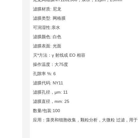
滤膜材质: 尼龙
滤膜类型: 网格膜
可润湿性:亲水
滤膜颜色: 白色
滤膜表面: 光面
灭*方法：γ 射线或 EO 相容
操作温度：大75度
孔隙率 %: 6
滤膜代码: NY11
滤膜孔径，µm: 11
滤膜直径，mm: 25
数量/包装:100
应用：藻类和细胞收集，颗粒分析，大微粒 过滤，用