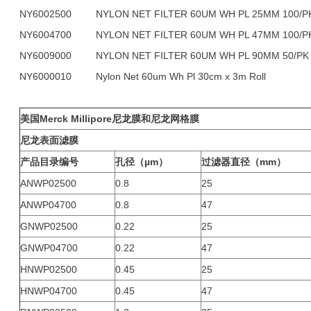
NY6002500
NYLON NET FILTER 60UM WH PL 25MM 100/P
NY6004700
NYLON NET FILTER 60UM WH PL 47MM 100/P
NY6009000
NYLON NET FILTER 60UM WH PL 90MM 50/PK
NY6000010
Nylon Net 60um Wh Pl 30cm x 3m Roll
美国Merck Millipore尼龙膜和尼龙网格膜
尼龙表面滤膜
产品目录编号
孔径（µm）
过滤器直径（mm）
ANWP02500
0.8
25
ANWP04700
0.8
47
GNWP02500
0.22
25
GNWP04700
0.22
47
HNWP02500
0.45
25
HNWP04700
0.45
47