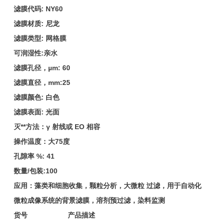
滤膜代码: NY60
滤膜材质: 尼龙
滤膜类型: 网格膜
可润湿性:亲水
滤膜孔径，µm: 60
滤膜直径，mm:25
滤膜颜色: 白色
滤膜表面: 光面
灭**方法：γ 射线或 EO 相容
操作温度：大75度
孔隙率 %: 41
数量/包装:100
应用：藻类和细胞收集，颗粒分析，大微粒 过滤，用于自动化
微粒成像系统的背景滤膜，溶剂预过滤，染料监测
货号
产品描述