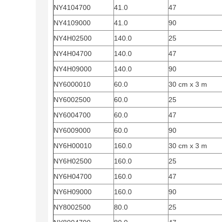
NY4104700
41.0
47
NY4109000
41.0
90
NY4H02500
140.0
25
NY4H04700
140.0
47
NY4H09000
140.0
90
NY6000010
60.0
30 cm x 3 m
NY6002500
60.0
25
NY6004700
60.0
47
NY6009000
60.0
90
NY6H00010
160.0
30 cm x 3 m
NY6H02500
160.0
25
NY6H04700
160.0
47
NY6H09000
160.0
90
NY8002500
80.0
25