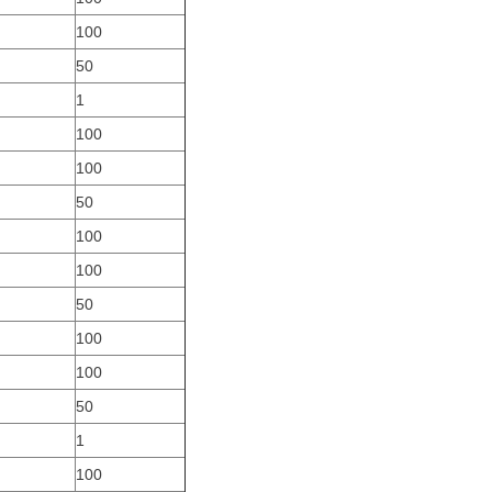
100
50
1
100
100
50
100
100
50
100
100
50
1
100