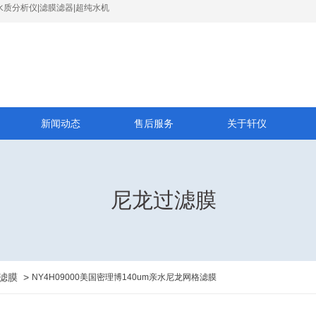
水质分析仪|滤膜滤器|超纯水机
新闻动态
售后服务
关于轩仪
尼龙过滤膜
滤膜
>
NY4H09000美国密理博140um亲水尼龙网格滤膜