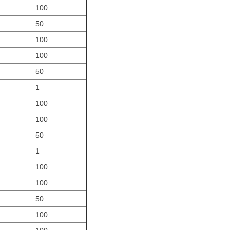
100
50
100
100
50
1
100
100
50
1
100
100
50
100