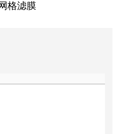
龙网格滤膜