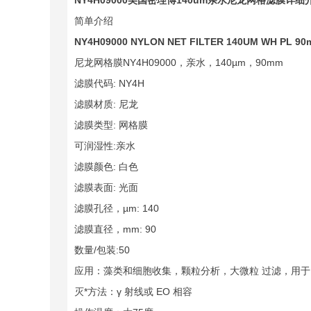
NY4H09000
美国密理博140um亲水尼龙网格滤膜详细
简单介绍
NY4H09000 NYLON NET FILTER 140UM WH PL 90
尼龙网格膜NY4H09000，亲水，140µm，90mm
滤膜代码: NY4H
滤膜材质: 尼龙
滤膜类型: 网格膜
可润湿性:亲水
滤膜颜色: 白色
滤膜表面: 光面
滤膜孔径，µm: 140
滤膜直径，mm: 90
数量/包装:50
应用：藻类和细胞收集，颗粒分析，大微粒 过滤，用
灭*方法：γ 射线或 EO 相容