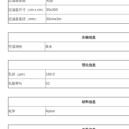
过滤器表面
光面
过滤器尺寸（cm x cm）
30x300
过滤器直径（mm）
30cmx3m
生物信息
可湿润性
亲水
理化信息
孔径（µm）
160.0
孔隙率%
52
材料信息
化学
Nylon