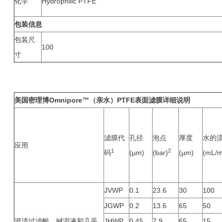
化学
Hydrophilic PTFE
包装信息
包装尺
100
寸
美国密理博Omnipore™（亲水）PTFE表面滤膜
详细说明
滤膜代
孔径
泡点
厚度
水的
应用
1
2
码
(µm)
(bar)
(µm)
(mL/m
JVWP
0.1
23.6
30
100
JGWP
0.2
13.6
65
50
澄清过滤酸、碱溶液和几乎
JHWP
0.45
7.9
65
15