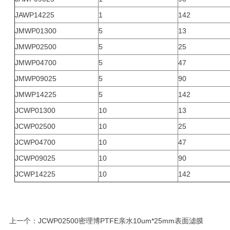
JAWP14225
1
142
JMWP01300
5
13
JMWP02500
5
25
JMWP04700
5
47
JMWP09025
5
90
JMWP14225
5
142
JCWP01300
10
13
JCWP02500
10
25
JCWP04700
10
47
JCWP09025
10
90
JCWP14225
10
142
上一个：
JCWP02500密理博PTFE亲水10um*25mm表面滤膜