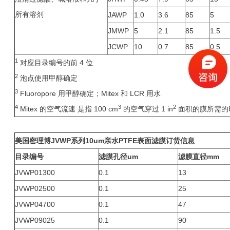
所有溶剂
JAWP
1.0
3.6
85
5
JMWP
5
2.1
85
1.5
JCWP
10
0.7
85
0.5
1
对应目录编号的前 4 位
2
泡点使用甲醇确定
3
Fluoropore 用甲醇确定；Mitex 和 LCR 用水
4
3
2
Mitex 的空气流速 是指 100 cm
的空气穿过 1 in
面积的膜所需的时
美国
密理博
JVWP
系列10um亲水PTFE表面滤膜订货信息
目录编号
滤膜孔径um
滤膜直径mm
JVWP01300
0.1
13
JVWP02500
0.1
25
JVWP04700
0.1
47
JVWP09025
0.1
90