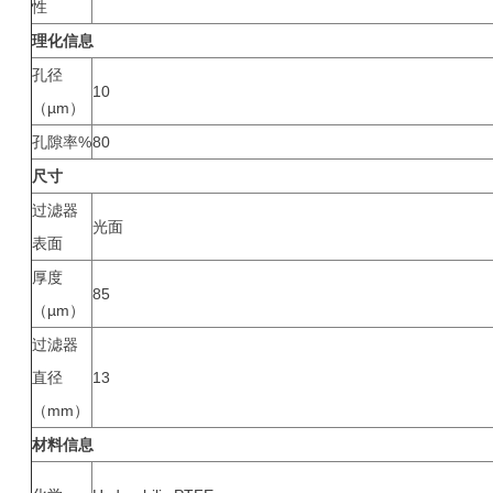
性
理化信息
孔径
10
（µm）
孔隙率%
80
尺寸
过滤器
光面
表面
厚度
85
（µm）
过滤器
直径
13
（mm）
材料信息