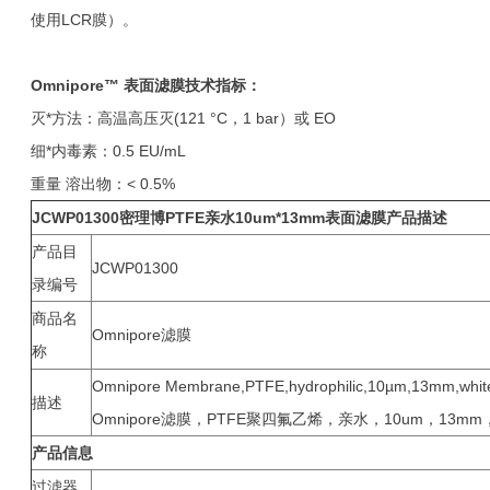
使用LCR膜）。
Omnipore™
表面滤膜
技术指标：
灭*方法：高温高压灭(121 °C，1 bar）或 EO
细*内毒素：0.5 EU/mL
重量 溶出物：< 0.5%
JCWP01300
密理博PTFE亲水10um*13mm表面滤膜产品
描述
产品目
JCWP01300
录编号
商品名
Omnipore滤膜
称
Omnipore Membrane,PTFE,hydrophilic,10µm,13mm,white
描述
Omnipore滤膜，PTFE聚四氟乙烯，亲水，10um，13m
产品信息
过滤器