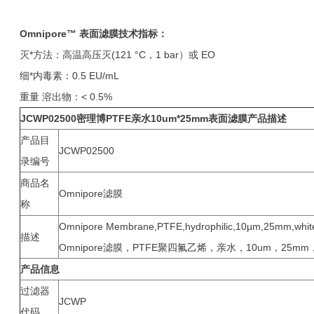
Omnipore™
表面滤膜
技术指标：
灭*方法：高温高压灭(121 °C，1 bar）或 EO
细*内毒素：0.5 EU/mL
重量 溶出物：< 0.5%
JCWP02500
密理博PTFE亲水10um*25mm表面滤膜产品
描述
产品目
JCWP02500
录编号
商品名
Omnipore滤膜
称
Omnipore Membrane,PTFE,hydrophilic,10µm,25mm,white
描述
Omnipore滤膜，PTFE聚四氟乙烯，亲水，10um，25m
产品信息
过滤器
JCWP
代码