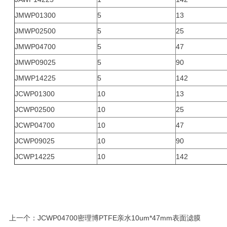
JMWP01300
5
13
JMWP02500
5
25
JMWP04700
5
47
JMWP09025
5
90
JMWP14225
5
142
JCWP01300
10
13
JCWP02500
10
25
JCWP04700
10
47
JCWP09025
10
90
JCWP14225
10
142
上一个：
JCWP04700密理博PTFE亲水10um*47mm表面滤膜