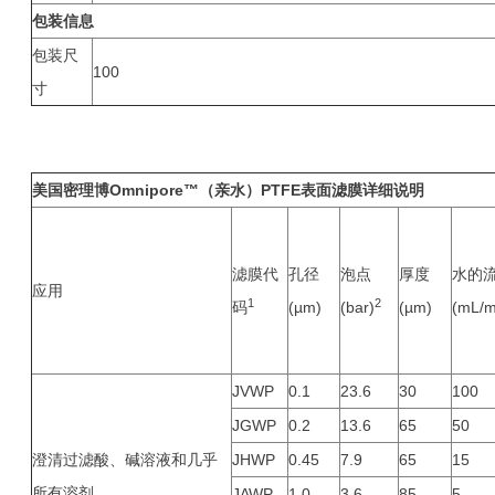
包装信息
包装尺
100
寸
美国密理博Omnipore™（亲水）PTFE表面滤膜
详细说明
滤膜代
孔径
泡点
厚度
水的
应用
1
2
码
(µm)
(bar)
(µm)
(mL/m
JVWP
0.1
23.6
30
100
JGWP
0.2
13.6
65
50
澄清过滤酸、碱溶液和几乎
JHWP
0.45
7.9
65
15
所有溶剂
JAWP
1.0
3.6
85
5