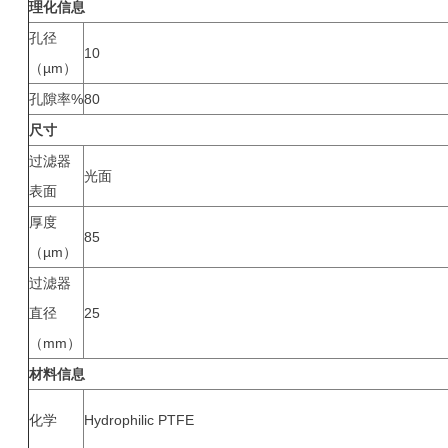
理化信息
孔径
10
（µm）
孔隙率%
80
尺寸
过滤器
光面
表面
厚度
85
（µm）
过滤器
直径
25
（mm）
材料信息
化学
Hydrophilic PTFE