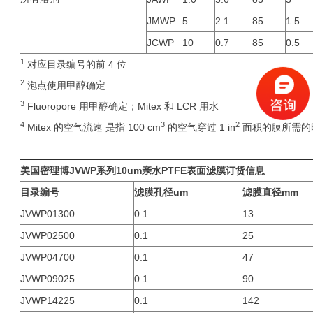
JMWP
5
2.1
85
1.5
JCWP
10
0.7
85
0.5
1
对应目录编号的前 4 位
2
泡点使用甲醇确定
3
Fluoropore 用甲醇确定；Mitex 和 LCR 用水
4
3
2
Mitex 的空气流速 是指 100 cm
的空气穿过 1 in
面积的膜所需的时
美国
密理博
JVWP
系列10um亲水PTFE表面滤膜订货信息
目录编号
滤膜孔径um
滤膜直径mm
JVWP01300
0.1
13
JVWP02500
0.1
25
JVWP04700
0.1
47
JVWP09025
0.1
90
JVWP14225
0.1
142