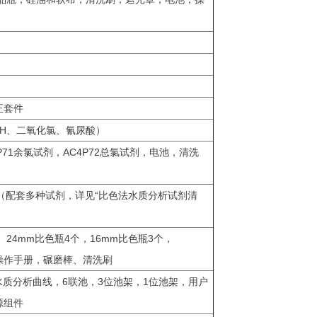
)
正套件
H、二氧化氯、氰尿酸）
P71余氯试剂，AC4P72总氯试剂，电池，清洗
（配套多种试剂，详见“比色法水质分析试剂清
、24mm比色瓶4个，16mm比色瓶3个，
，操作手册，碾磨棒、清洗刷
计含水质分析曲线，6联池，3位池架，1位池架，用户
电源组件