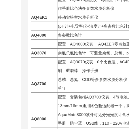
作手册比色法多参数水质分析仪
AQ4EK1
移动实验室水质分析仪
(pH计+电导率仪+浊度计+多参数比色计
AQ4000
多参数比色计
配置：AQ4000仪表， AQ4ZER零点校
AQ3070
余氯总氯比色计（可测量余氯、总氯、p
配置：AQ3070仪表，6个比色瓶，AC4
刷，碾磨棒，操作手册
总磷、总氮、COD等多参数水质分析仪
AQ3700
单”）
配置：套装包括AQ3700仪表、4节电池
13mm/16mm通用比色瓶适配器一个
AquaMate8000紫外可见分光光度
AQ8000
手册，防尘罩，USB线，110 - 220V