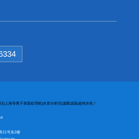
6334
仪
|
上海等离子
表面处
理机
|
水质
分析
仪
|
滤膜
滤器
|
超纯水机
！
4
弄21号东2楼