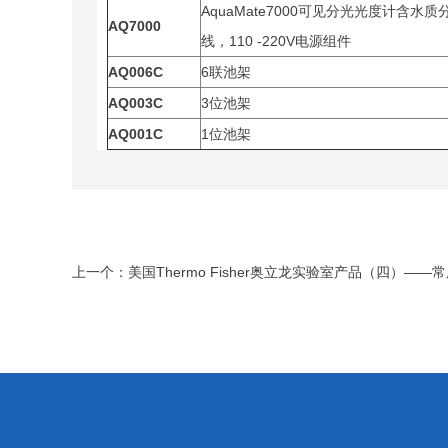
AquaMate7000可见分光光度计含水
AQ7000
线，110 -220V电源组件
AQ006C
6联池架
AQ003C
3位池架
AQ001C
1位池架
上一个：
美国Thermo Fisher奥立龙实验室产品（四）——