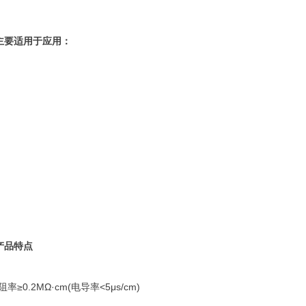
主要适用于应用：
产品特点
0.2MΩ·cm(电导率<5μs/cm)