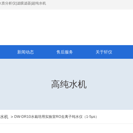
水质分析仪|滤膜滤器|超纯水机
新闻动态
售后服务
关于轩仪
高纯水机
水机
>
DW-DR10水栽培用实验室RO去离子纯水仪（1-5μs）