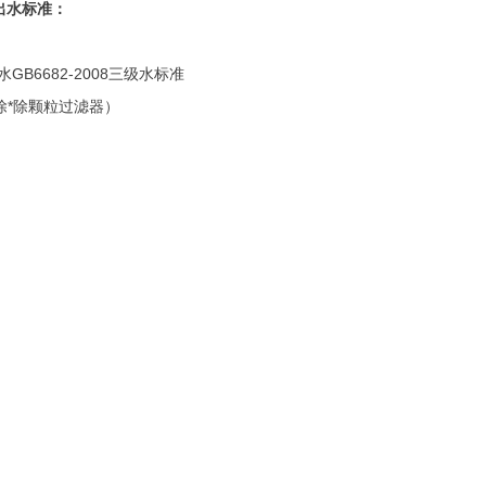
出水标准：
水GB6682-2008三级水标准
电子级除*除颗粒过滤器）