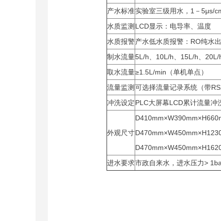
产水标准
实验室三级用水，1－5μs/c
水质监测
LCD显示：电导率、温度
水质报警
产水低水质报警：RO纯水出水0
制水流量
5L/h、10L/h、15L/h、20L/
取水流量
≥1.5L/min（单机单点）
流量监测
可选择流量记录系统（带RS
冲洗设定
PLC大屏幕LCD累计流量
D410mm×W390mm×H660
外观尺寸
D470mm×W450mm×H123
D470mm×W450mm×H162
进水要求
市政自来水，进水压力> 1ba