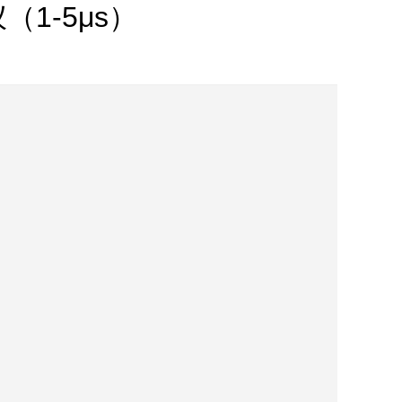
1-5μs）