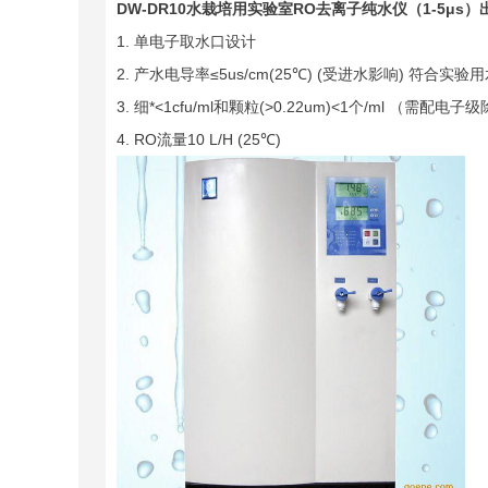
DW-DR10
水栽培用实验室RO去离子纯水仪（1-5μs）
1. 单电子取水口设计
2. 产水电导率≤5us/cm(25℃) (受进水影响) 符合实验用
3. 细*<1cfu/ml和颗粒(>0.22um)<1个/ml （需配
4. RO流量10 L/H (25℃)