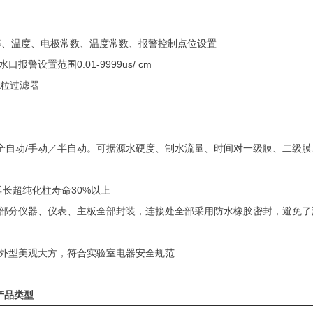
率、温度、电极常数、温度常数、报警控制点位设置
置范围0.01-9999us/ cm
颗粒过滤器
全自动/手动／半自动。可据源水硬度、制水流量、时间对一级
膜
、二级
膜
延长超纯化柱寿命30%以上
部分仪器、仪表、主板全部封装，连接处全部采用防水橡胶密封，避免了
外型美观大方，符合实验室电器安全规范
产品类型