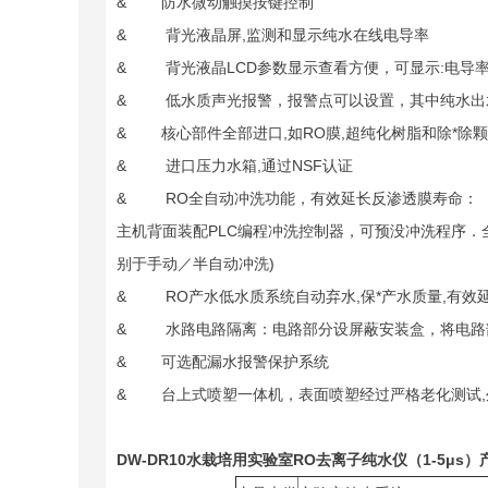
& 防水微动触摸按键控制
& 背光液晶屏,监测和显示纯水在线电导率
& 背光液晶LCD参数显示查看方便，可显示:电导
& 低水质声光报警，报警点可以设置，其中纯水出水口报警设
& 核心部件全部进口,如RO膜,超纯化树脂和除*除
& 进口压力水箱,通过NSF认证
& RO全自动冲洗功能，有效延长反渗透膜寿命：
主机背面装配PLC编程冲洗控制器，可预没冲洗程序．
别于手动／半自动冲洗)
& RO产水低水质系统自动弃水,保*产水质量,有效
& 水路电路隔离：电路部分设屏蔽安装盒，将电路
& 可选配漏水报警保护系统
& 台上式喷塑一体机，表面喷塑经过严格老化测试,
DW-DR10
水栽培用实验室RO去离子纯水仪（1-5μs）