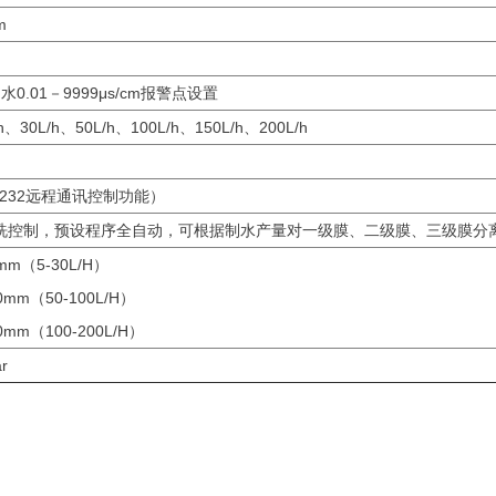
m
.01－9999μs/cm报警点设置
h、30L/h、50L/h、100L/h、150L/h、200L/h
232远程通讯控制功能）
冲洗控制，预设程序全自动，可根据制水产量对一级
膜
、二级
膜
、三级膜分
mm（5-30L/H）
0mm（50-100L/H）
0mm（100-200L/H）
r