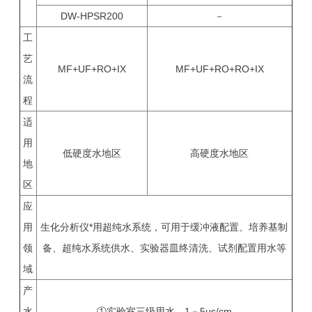
DW-HPSR200
－
工
艺
MF+UF+RO+IX
MF+UF+RO+RO+IX
流
程
适
用
低硬度水地区
高硬度水地区
地
区
应
用
生化分析仪*用超纯水系统，可用于缓冲液配置、培养基制
领
备、超纯水系统供水、实验器皿终清洗、试剂配置用水等
域
产
水
①实验室三级用水，1－5μs/cm