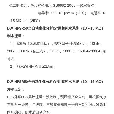
②二取水点：符合实验用水 GB6682-2008 一级水标准
电导率0.06－0.1μs/cm（25℃） 电阻率10
－15 MΩ·cm（25℃）
DW-HPSR50
全自动生化分析仪*用超纯水系统（10－15 MΩ）
制水流量：
1） 50L/h（落地式机型），规格型号可选择5L/h、10L/h、
20L/h、30L/h（台上式）、50L/h、100L/h、150L/h/200L/h(落
地式)
2） 取水点瞬间流量≥2L/min
DW-HPSR50
全自动生化分析仪*用超纯水系统（10－15 MΩ）
冲洗设定：
PLC屏幕LCD累计流量冲洗控制，预设程序全自动，可根据制水
产量对一级
膜
、二级
膜
、三级膜分离部分进行自动冲洗，冲洗时
间可编程。低水质自动弃水