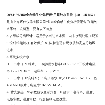
DW-HPSR50
全自动生化分析仪*用超纯水系统（10－15 MΩ）
是由上海环仪仪器有限公司*业为全自动生化分析仪配备的 超纯
水系统，该机型主要有以下特点：
& 多级膜分离设计，适用于多种进水水源，自来水预处理加配置
中空纤维超滤柱,有效保护RO膜,特别适合硬水质和高盐分地区
进水。
& 系统多级产水：
1.一出水（RO纯水）：实验用水标准GB 6682-92三级水电阻
率0.2～1MΩ•cm，电导率l～5 μs/cm。
2.二出水（UP高纯水）：电子级水GB／T11446．6-1997二级
ASTM-l.1级水，电阻率10-15MΩ•CM 。
& 背光液晶LCD参数显示查看方便，可显示：电导率、温度、
电极常数、温度常数、报警控制点位设置。