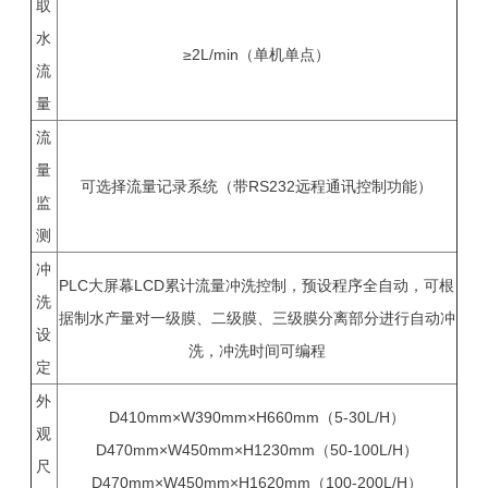
取
水
≥2L/min（单机单点）
流
量
流
量
可选择流量记录系统（带RS232远程通讯控制功能）
监
测
冲
PLC大屏幕LCD累计流量冲洗控制，预设程序全自动，可根
洗
据制水产量对一级膜、二级膜、三级膜分离部分进行自动冲
设
洗，冲洗时间可编程
定
外
D410mm×W390mm×H660mm（5-30L/H）
观
D470mm×W450mm×H1230mm（50-100L/H）
尺
D470mm×W450mm×H1620mm（100-200L/H）