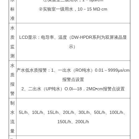
标
②实验室一级用水，10－15 MΩ·cm
准
水
质
LCD显示：电导率、温度（DW-HPDR系列为双屏液晶显
监
示）
测
水
产水低水质报警：1、一出水（RO纯水）0.01－9999μs/cm
质
报警点设置
报
2、二出水（UP纯水）O.0l—18．2MΩ•cm报警点设置
警
制
水
5L/h、10L/h、15L/h、20L/h、30L/h、50L/h、100L/h、
流
150L/h、200L/h
量