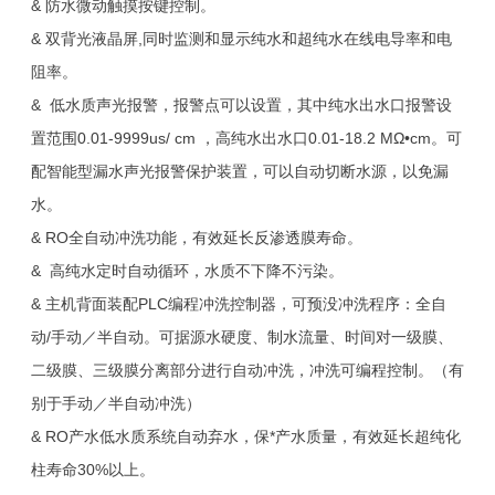
& 防水微动触摸按键控制。
& 双背光液晶屏,同时监测和显示纯水和超纯水在线电导率和电
阻率。
& 低水质声光报警，报警点可以设置，其中纯水出水口报警设
置范围0.01-9999us/ cm ，高纯水出水口0.01-18.2 MΩ•cm。可
配智能型漏水声光报警保护装置，可以自动切断水源，以免漏
水。
& RO全自动冲洗功能，有效延长反渗透膜寿命。
& 高纯水定时自动循环，水质不下降不污染。
& 主机背面装配PLC编程冲洗控制器，可预没冲洗程序：全自
动/手动／半自动。可据源水硬度、制水流量、时间对一级
膜
、
二级膜、三级膜分离部分进行自动冲洗，冲洗可编程控制。（有
别于手动／半自动冲洗）
& RO产水低水质系统自动弃水，保*产水质量，有效延长超纯化
柱寿命30%以上。