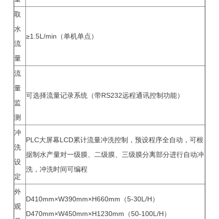
取
水
≥1.5L/min（单机单点）
流
量
流
量
可选择流量记录系统（带RS232远程通讯控制功能）
监
测
冲
PLC大屏幕LCD累计流量冲洗控制，预设程序全自动，可根
洗
据制水产量对一级
膜
、二级
膜
、三级膜分离部分进行自动冲
设
洗，冲洗时间可编程
定
外
D410mm×W390mm×H660mm（5-30L/H）
观
D470mm×W450mm×H1230mm（50-100L/H）