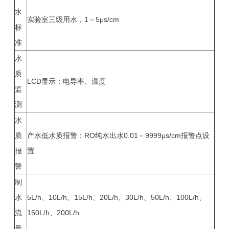
水
实验室三级用水，1－5μs/cm
标
准
水
质
LCD显示：电导率、温度
监
测
水
质
产水低水质报警：RO纯水出水0.01－9999μs/cm报警点设
报
置
警
制
水
5L/h、10L/h、15L/h、20L/h、30L/h、50L/h、100L/h、
流
150L/h、200L/h
量