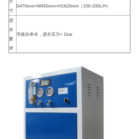
尺
D470mm×W450mm×H1620mm（100-200L/H）
寸
进
水
市政自来水，进水压力> 1bar
要
求