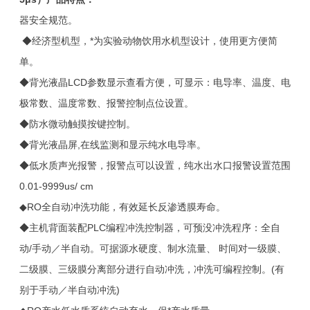
器安全规范。
◆经济型机型，*为实验动物饮用水机型设计，使用更方便简
单。
◆背光液晶LCD参数显示查看方便，可显示：电导率、温度、电
极常数、温度常数、报警控制点位设置。
◆防水微动触摸按键控制。
◆背光液晶屏,在线监测和显示纯水电导率。
◆低水质声光报警，报警点可以设置，纯水出水口报警设置范围
0.01-9999us/ cm
◆RO全自动冲洗功能，有效延长反渗透膜寿命。
◆主机背面装配PLC编程冲洗控制器，可预没冲洗程序：全自
动/手动／半自动。可据源水硬度、制水流量、 时间对一级
膜
、
二级
膜
、三级膜分离部分进行自动冲洗，冲洗可编程控制。(有
别于手动／半自动冲洗)