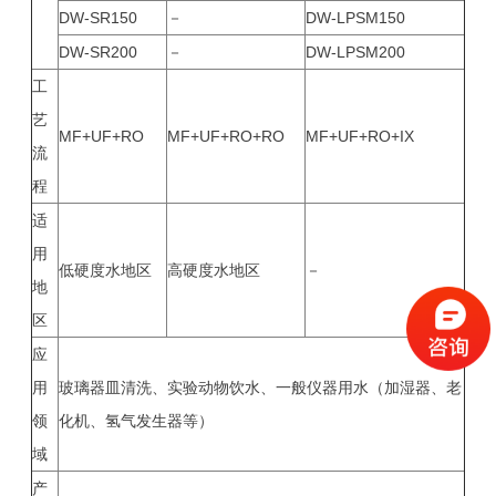
DW-SR150
－
DW-LPSM150
DW-SR200
－
DW-LPSM200
工
艺
MF+UF+RO
MF+UF+RO+RO
MF+UF+RO+IX
流
程
适
用
低硬度水地区
高硬度水地区
－
地
区
应
用
玻璃器皿清洗、实验动物饮水、一般仪器用水（加湿器、老
领
化机、氢气发生器等）
域
产