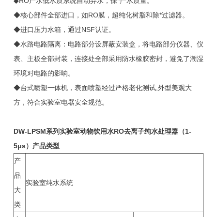
◆RO产水低水质系统自动弃水，保*产水质量。
◆核心部件全部进口，如RO膜，超纯化树脂和除*过滤器。
◆进口压力水箱，通过NSF认证。
◆水路电路隔离：电路部分设屏蔽安装盒，将电路部分仪器、仪
表、主板全部封装，连接处全部采用防水橡胶密封，避免了潮湿
环境对电路的影响。
◆台式喷塑一体机，表面喷塑经过严格老化测试,外型美观大
方，符合实验室电器安全规范。
DW-LPSM
系列实验室动物饮用水RO去离子纯水处理器（1-
5μs）产品类型
产
品
实验室纯水系统
大
类