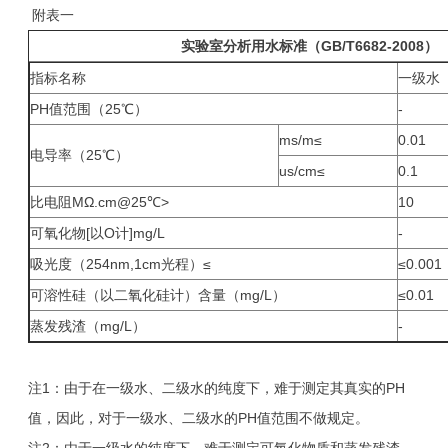
附表一
实验室分析用水标准（GB/T6682-2008）
指标名称
一级水
PH值范围（25℃）
-
ms/m≤
0.01
电导率（25℃）
us/cm≤
0.1
比电阻MΩ.cm@25℃>
10
可氧化物[以O计]mg/L
-
吸光度（254nm,1cm光程）≤
≤0.001
可溶性硅（以二氧化硅计）含量（mg/L）
≤0.01
蒸发残渣（mg/L）
-
注1：由于在一级水、二级水的纯度下，难于测定其真实的PH
值，因此，对于一级水、二级水的PH值范围不做规定。