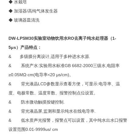
◆ 水栽培
◆ 加湿器/高纯气体发生器
◆ 玻璃器皿清洗
DW-LPSM30
实验室动物饮用水RO去离子纯水处理器（1-
5μs）
产品特点：
& 多级膜分离设计,适用于多种进水水源.
& 系统产水:实验用水标准GB 6682-2000三级水,电阻率
≥0.05MΩ·cm(电导率<20 μs/cm)。
& 背光液晶LCD参数显示查看方便，可显示:电导率、温
度、电极常数、温度常数、报警控制点位设置。
& 防水微动触摸按键控制.
& 背光液晶屏,监测和显示纯水在线电导率.
& 低水质声光报警，报警点可以设置，其中纯水出水口报警
设置范围0.01-9999us/ cm