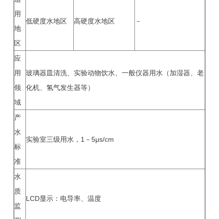
用
低硬度水地区
高硬度水地区
－
地
区
应
用
玻璃器皿清洗、实验动物饮水、一般仪器用水（加湿器、老
领
化机、氢气发生器等）
域
产
水
实验室三级用水，1－5μs/cm
标
准
水
质
LCD显示：电导率、温度
监