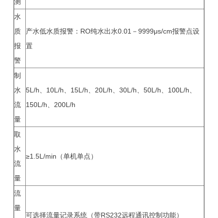
测
水
质
产水低水质报警：RO纯水出水0.01－9999μs/cm报警点设
报
置
警
制
水
5L/h、10L/h、15L/h、20L/h、30L/h、50L/h、100L/h、
流
150L/h、200L/h
量
取
水
≥1.5L/min（单机单点）
流
量
流
量
可选择流量记录系统（带RS232远程通讯控制功能）