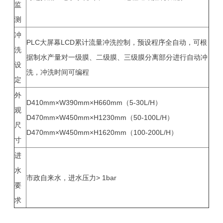
监
测
冲
PLC大屏幕LCD累计流量冲洗控制，预设程序全自动，可根
洗
据制水产量对一级
膜
、二级
膜
、三级膜分离部分进行自动冲
设
洗，冲洗时间可编程
定
外
D410mm×W390mm×H660mm（5-30L/H）
观
D470mm×W450mm×H1230mm（50-100L/H）
尺
D470mm×W450mm×H1620mm（100-200L/H）
寸
进
水
市政自来水，进水压力> 1bar
要
求