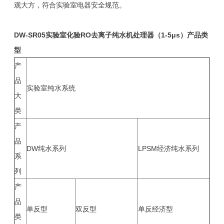
观大方，符合实验室电器安全规范。
DW-SR05
实验室化验RO去离子纯水机处理器（1-5μs）
产品类
型
产
品
实验室纯水系统
大
类
产
品
DW纯水系列
LPSM经济纯水系列
系
列
产
品
单反型
双反型
单反经济型
类