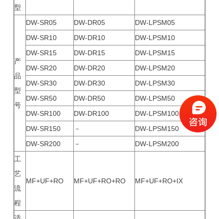
型
DW-SR05
DW-DR05
DW-LPSM05
DW-SR10
DW-DR10
DW-LPSM10
DW-SR15
DW-DR15
DW-LPSM15
产
DW-SR20
DW-DR20
DW-LPSM20
品
DW-SR30
DW-DR30
DW-LPSM30
型
DW-SR50
DW-DR50
DW-LPSM50
号
DW-SR100
DW-DR100
DW-LPSM100
DW-SR150
－
DW-LPSM150
DW-SR200
－
DW-LPSM200
工
艺
MF+UF+RO
MF+UF+RO+RO
MF+UF+RO+IX
流
程
适