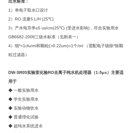
出水标准：
1）单电子取水口设计
2）RO 流量5 L/H (25℃)
3）产水电导率≤5 us/cm(25℃) (受进水影响)，符合实验用水
GB6682-2008三级水标准（见附表一）
4）细*<1cfu/ml和颗粒(>0.22um)<1个/ml （需配电子级除*除颗
粒过滤器）
DW-SR05
实验室化验RO去离子纯水机处理器（1-5μs）
主要适
用于
◆ 一般实验用水
◆ 学生实验用水
◆ 实验动物饮水
◆ 普通理化试验
◆ 超纯水系统进水