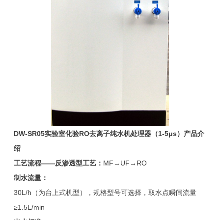
DW-SR05
实验室化验RO去离子纯水机处理器（1-5μs）
产品介
绍
工艺流程——反渗透型工艺：
MF→UF→RO
制水流量：
30L/h（为台上式机型），规格型号可选择，取水点瞬间流量
≥1.5L/min