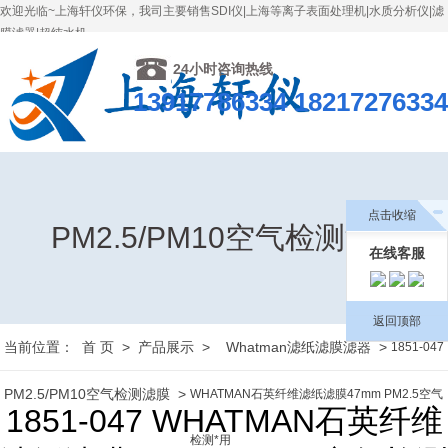
欢迎光临~上海轩仪环保，我司主要销售SDI仪|上海等离子表面处理机|水质分析仪|滤
膜滤器|超纯水机
简体中文
繁体中文
网站地图
24小时咨询热线
13917786334 18217276334
点击收缩
PM2.5/PM10空气检测滤膜
在线客服
返回顶部
当前位置：
首 页
>
产品展示
>
Whatman滤纸滤膜滤器
>
1851-047
PM2.5/PM10空气检测滤膜
>
WHATMAN石英纤维滤纸滤膜47mm PM2.5空气
1851-047 WHATMAN石英纤维
检测*用