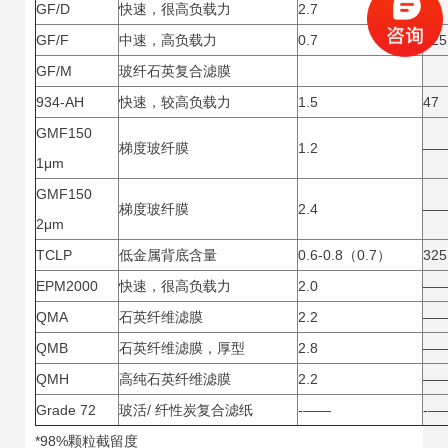
GF/D
快速，很高负载力
2.7
41
GF/F
中速，高负载力
0.7
325
GF/M
玻纤石英复合滤膜
934-AH
快速，较高负载力
1.5
47
GMF150
梯度玻纤膜
1.2
―
1μm
GMF150
梯度玻纤膜
2.4
―
2μm
TCLP
低金属背底含量
0.6-0.8（0.7）
325
EPM2000
快速，很高负载力
2.0
―
QMA
石英纤维滤膜
2.2
―
QMB
石英纤维滤膜，厚型
2.8
―
QMH
高纯石英纤维滤膜
2.2
―
Grade 72
玻活/ 纤性炭复合滤纸
-――
-―
*98%颗粒截留度