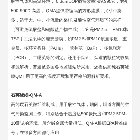
酸性气体和高温环境， 0.3umDOP截留效率>99.995%，耐受
500-900℃高温， QMA提供带编码的方形滤膜，尺寸种类
多，适于大、中、小流量的采样,及酸性空气环境下的采样
（可避免硫酸盐和硝酸盐产物生成），它是PM2.5、 PM10和
TSP手工法采样的理想滤膜，如PM2.5和PM10质量浓度、重
金属、多环芳香烃（PAHs）、苯并芘（BaP）、多氯联苯
（PCB）、二噁英等的测定。还用于烟囱、烟道的颗粒物收集
和源解析，普遍被多国各地监测站所采用。还提供高纯石英滤
膜QMH用于更高的温度环境和更严格的源解析要求。
石英滤纸-QM-A
高纯度石英微纤维制成，用于酸性气体，烟囱，烟道方面的空
气污染监测工作。特别适合于温度达500摄氏度和PM2.5PM-
10测试的环境。所含碱金属含量很低。QM-A根据EPA标准编
号，在很多方面都可应用.