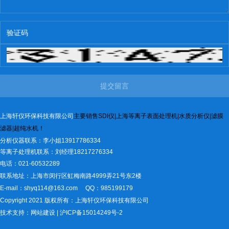
提交留言
上海轩仪环保科技有限公司
主
要销售
SD
I
仪
|
上海等离子
表面处
理机
|
水质
分析
仪
|
滤膜
滤器
|
超纯水机
！
分析仪器联系：李小姐13917786334
等离子处理机联系：刘经理18217276334
电话：021-60532289
联系地址：上海市闵行区虹梅南路4999弄21号东2楼
E-mail：shyq114@163.com
QQ：985199179
Copyright 2021 版权所有：上海轩仪环保科技有限公司
技术支持：
网站建设
|
沪ICP备15014249号-2