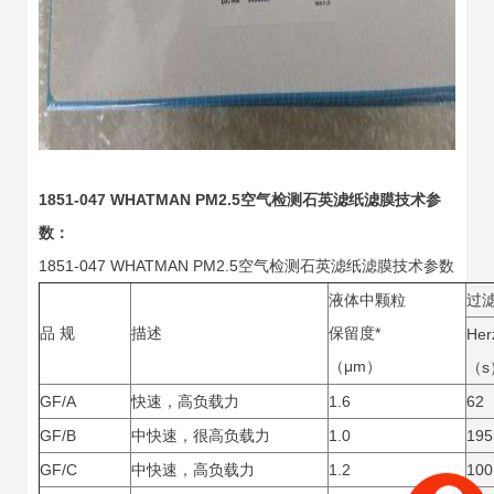
1851-047 WHATMAN PM2.5空气检测石英滤纸滤膜技术参
数：
1851-047 WHATMAN PM2.5空气检测石英滤纸滤膜技术参数
液体中颗粒
过
品 规
描述
保留度*
Her
（μm）
（s
GF/A
快速，高负载力
1.6
62
GF/B
中快速，很高负载力
1.0
195
GF/C
中快速，高负载力
1.2
100