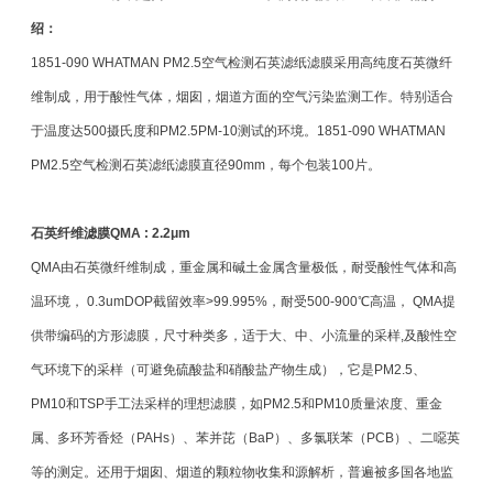
绍：
1851-090 WHATMAN PM2.5空气检测石英滤纸滤膜采用高纯度石英微纤
维制成，用于酸性气体，烟囱，烟道方面的空气污染监测工作。特别适合
于温度达500摄氏度和PM2.5PM-10测试的环境。1851-090 WHATMAN
PM2.5空气检测石英滤纸滤膜直径90mm，每个包装100片。
石英纤维滤膜
QMA : 2.2μm
QMA由石英微纤维制成，重金属和碱土金属含量极低，耐受酸性气体和高
温环境， 0.3umDOP截留效率>99.995%，耐受500-900℃高温， QMA提
供带编码的方形滤膜，尺寸种类多，适于大、中、小流量的采样,及酸性空
气环境下的采样（可避免硫酸盐和硝酸盐产物生成），它是PM2.5、
PM10和TSP手工法采样的理想滤膜，如PM2.5和PM10质量浓度、重金
属、多环芳香烃（PAHs）、苯并芘（BaP）、多氯联苯（PCB）、二噁英
等的测定。还用于烟囱、烟道的颗粒物收集和源解析，普遍被多国各地监