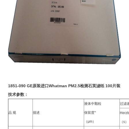
1851-090 GE原装进口Whatman PM2.5检测石英滤纸 100片装
技术参数：
液体中颗粒
过滤
品 规
描述
保留度*
Herzb
（μm）
（s）