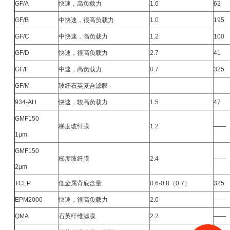
GF/A
快速，高负载力
1.6
62
GF/B
中快速，很高负载力
1.0
195
GF/C
中快速，高负载力
1.2
100
GF/D
快速，很高负载力
2.7
41
GF/F
中速，高负载力
0.7
325
GF/M
玻纤石英复合滤膜
934-AH
快速，较高负载力
1.5
47
GMF150
梯度玻纤膜
1.2
――
1μm
GMF150
梯度玻纤膜
2.4
――
2μm
TCLP
低金属背底含量
0.6-0.8（0.7）
325
EPM2000
快速，很高负载力
2.0
――
QMA
石英纤维滤膜
2.2
――