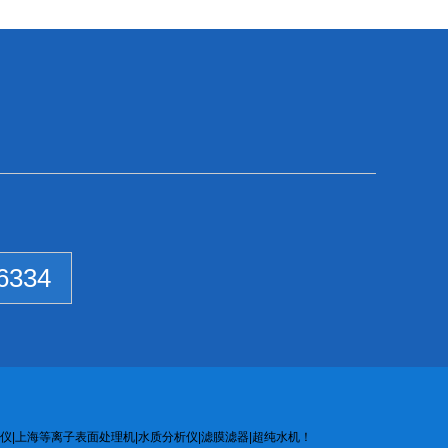
6334
仪
|
上海等离子
表面处
理机
|
水质
分析
仪
|
滤膜
滤器
|
超纯水机
！