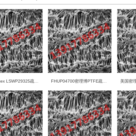
密理博Mitex LSWP29325疏水PTFE 5um白色光面表面滤膜
FHUP04700密理博PTFE疏水0.5um不带衬垫表面滤膜