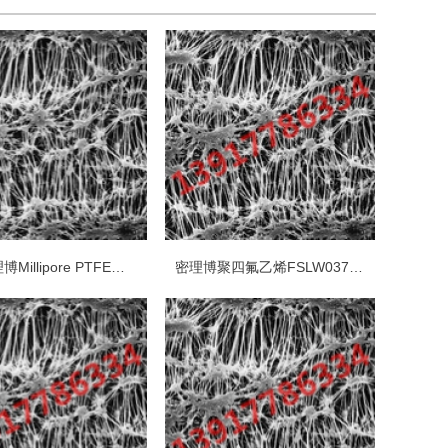
美国密理博Millipore PTFE聚四氟乙烯表面滤膜
密理博聚四氟乙烯FSLW03700疏水PTFE 3um*37mm白色光面表面滤膜