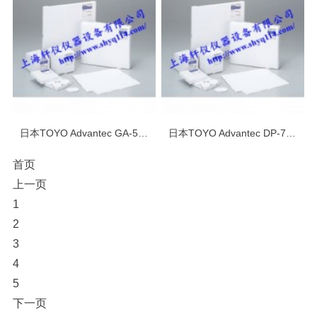
日本TOYO Advantec GA-55玻璃纤维滤纸
日本TOYO Advantec DP-70玻璃纤维滤纸
首页
上一页
1
2
3
4
5
下一页