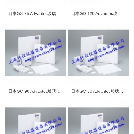
日本GS-25 Advantec玻璃纤维滤纸
日本GD-120 Advantec玻璃纤维滤纸
日本GC-90 Advantec玻璃纤维滤纸
日本GC-50 Advantec玻璃纤维滤纸