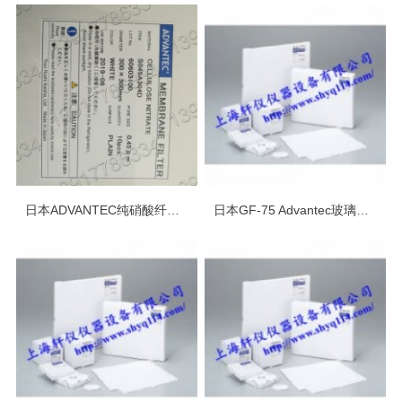
日本ADVANTEC纯硝酸纤维素滤膜0.45um蛋白印迹*用滤纸
日本GF-75 Advantec玻璃纤维滤纸