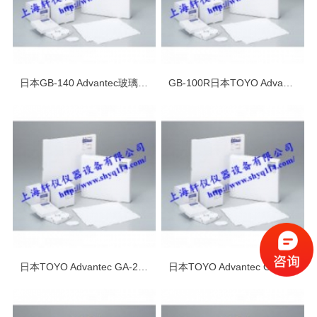
日本GB-140 Advantec玻璃纤维滤纸
GB-100R日本TOYO Advantec玻璃纤维滤纸
日本TOYO Advantec GA-200玻璃纤维滤纸
日本TOYO Advantec GA-100玻璃纤维滤纸