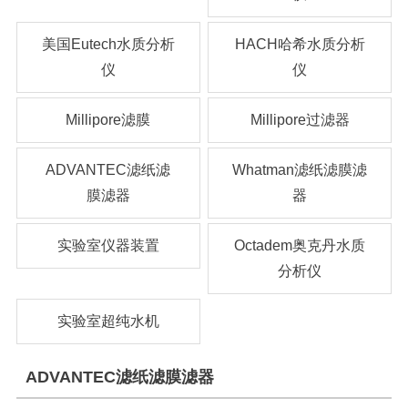
美国Eutech水质分析
HACH哈希水质分析
仪
仪
Millipore滤膜
Millipore过滤器
ADVANTEC滤纸滤
Whatman滤纸滤膜滤
膜滤器
器
实验室仪器装置
Octadem奥克丹水质
分析仪
实验室超纯水机
ADVANTEC滤纸滤膜滤器