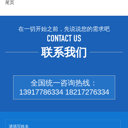
尾页
在一切开始之前，先说说您的需求吧
CONTACT US
联系我们
全国统一咨询热线：
13917786334 18217276334