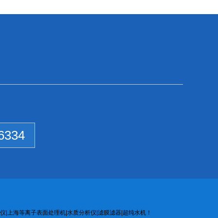
6334
仪
|
上海等离子
表面处
理机
|
水质
分析
仪
|
滤膜
滤器
|
超纯水机
！