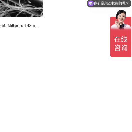
现在有优惠活动么？
AP2514250 Millipore 142mm*2um含有黏合剂树脂的玻璃纤维滤膜