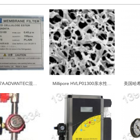
A045A047A ADVANTEC混合纤维素酯（MCE）滤膜膜片
Millipore HVLP01300亲水性Durapore表面滤膜，PVDF，0.45um孔径