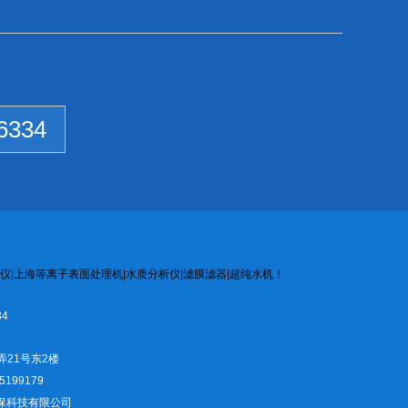
6334
仪
|
上海等离子
表面处
理机
|
水质
分析
仪
|
滤膜
滤器
|
超纯水机
！
4
弄21号东2楼
5199179
仪环保科技有限公司