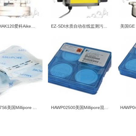
HAK110/HAK120爱科Aike手动SDI仪（艾科海水*用）
EZ-SDI水质自动在线监测污染指数检测仪
HAWG047S6美国Millipore SDI污染指数测定仪测试滤膜膜片
HAWP02500美国Millipore混合纤维素酯0.45um,25mm原装SDI测试滤膜