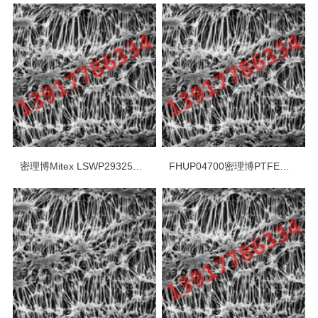
密理博Mitex LSWP29325疏水PTFE 5um白色光面表面滤膜
FHUP04700密理博PTFE疏水0.5um不带衬垫表面滤膜